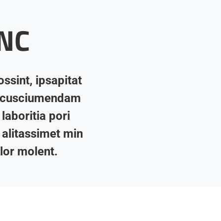
CNC
sint, ipsapitat
ssi cusciumendam
laboritia pori
 alitassimet min
lor molent.