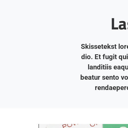
La
Skissetekst lo
dio. Et fugit q
landitiis eaq
beatur sento vo
rendaeperc