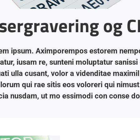
sergravering og 
rem ipsum. Aximporempos estorem nempos
uiatur, iusam re, sunteni moluptatur sani
uati ulla cusant, volor a videnditae maximil 
lorum qui rae sitis eos voloreri qui nimust
ia nusdam, ut mo essimodi con conse do