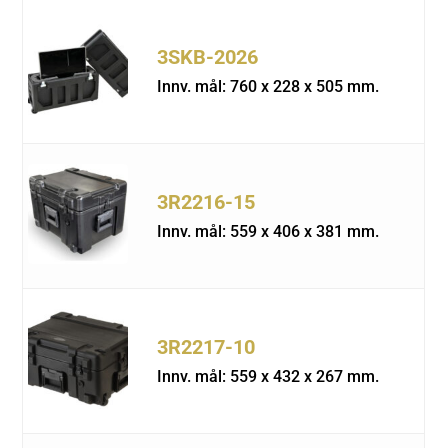
Sort by Rati
Sort by Price
3SKB-2026
Sort by Price
Innv. mål: 760 x 228 x 505 mm.
Sort by New
Sort by Name
3R2216-15
Sort by Name
Innv. mål: 559 x 406 x 381 mm.
Sort by
3R2217-10
Innv. mål: 559 x 432 x 267 mm.