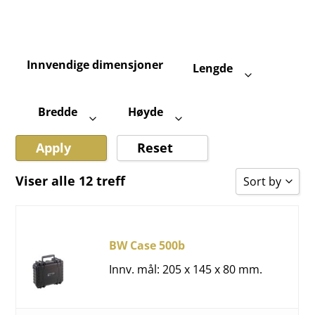
Innvendige dimensjoner
Lengde
Bredde
Høyde
Apply
Reset
Viser alle 12 treff
Sort by
Sort by Popu
Sort by Rati
BW Case 500b
Sort by Pric
Innv. mål: 205 x 145 x 80 mm.
Sort by Pric