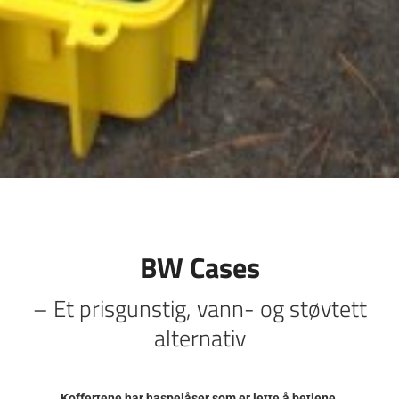
BW Cases
– Et prisgunstig, vann- og støvtett
alternativ
Koffertene har haspelåser som er lette å betjene,