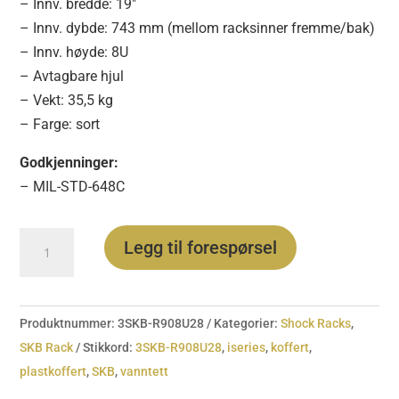
– Innv. bredde: 19″
– Innv. dybde: 743 mm (mellom racksinner fremme/bak)
– Innv. høyde: 8U
– Avtagbare hjul
– Vekt: 35,5 kg
– Farge: sort
Godkjenninger:
– MIL-STD-648C
3SKB-
Legg til forespørsel
R908U28
antall
Produktnummer:
3SKB-R908U28
Kategorier:
Shock Racks
,
SKB Rack
Stikkord:
3SKB-R908U28
,
iseries
,
koffert
,
plastkoffert
,
SKB
,
vanntett