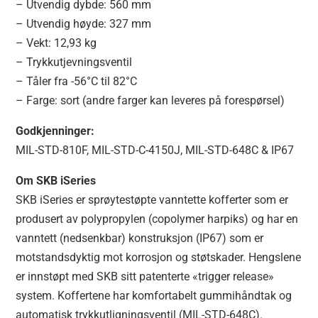
– Utvendig dybde: 560 mm
– Utvendig høyde: 327 mm
– Vekt: 12,93 kg
– Trykkutjevningsventil
– Tåler fra -56°C til 82°C
– Farge: sort (andre farger kan leveres på forespørsel)
Godkjenninger:
MIL-STD-810F, MIL-STD-C-4150J, MIL-STD-648C & IP67
Om SKB iSeries
SKB iSeries er sprøytestøpte vanntette kofferter som er
produsert av polypropylen (copolymer harpiks) og har en
vanntett (nedsenkbar) konstruksjon (IP67) som er
motstandsdyktig mot korrosjon og støtskader. Hengslene
er innstøpt med SKB sitt patenterte «trigger release»
system. Koffertene har komfortabelt gummihåndtak og
automatisk trykkutligningsventil (MIL-STD-648C).