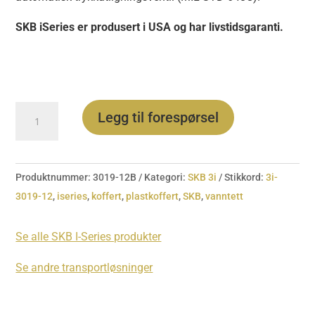
SKB iSeries er produsert i USA og har livstidsgaranti.
3i-
Legg til forespørsel
3019-
12
antall
Produktnummer:
3019-12B
Kategori:
SKB 3i
Stikkord:
3i-
3019-12
,
iseries
,
koffert
,
plastkoffert
,
SKB
,
vanntett
Se alle SKB I-Series produkter
Se andre transportløsninger