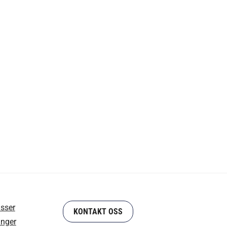
sser
KONTAKT OSS
nger