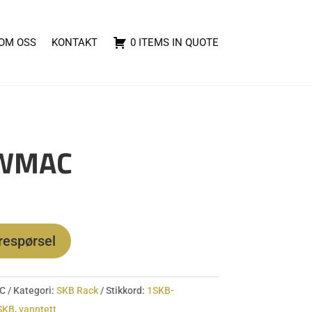
OM OSS
KONTAKT
0 ITEMS IN QUOTE
4WMAC
orespørsel
C
Kategori:
SKB Rack
Stikkord:
1SKB-
SKB
,
vanntett