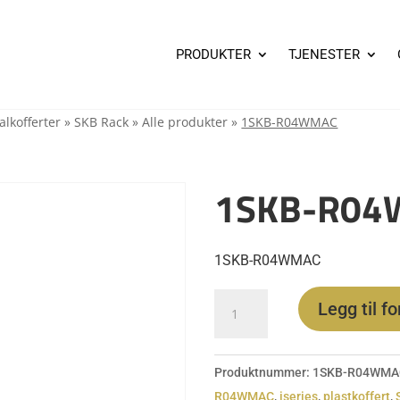
PRODUKTER
TJENESTER
alkofferter
»
SKB Rack
»
Alle produkter
»
1SKB-R04WMAC
1SKB-R0
1SKB-R04WMAC
1SKB-
Legg til f
R04WMAC
antall
Produktnummer:
1SKB-R04WMA
R04WMAC
,
iseries
,
plastkoffert
,