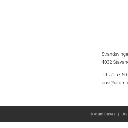
Strandsvinge
4032 Stavan
Tlf: 51 57 50
post@atumc
© Atum Cases
|
Utv