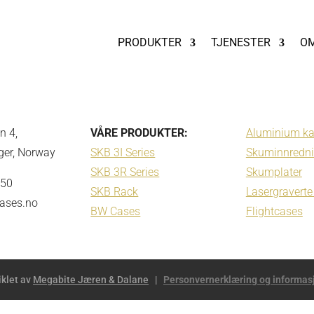
PRODUKTER
TJENESTER
OM
n 4,
VÅRE PRODUKTER:
Aluminium ka
ger, Norway
SKB 3I Series
Skuminnredni
SKB 3R Series
Skumplater
 50
SKB Rack
Lasergraverte 
ases.no
BW Cases
Flightcases
iklet av
Megabite Jæren & Dalane
|
Personvernerklæring og informasj