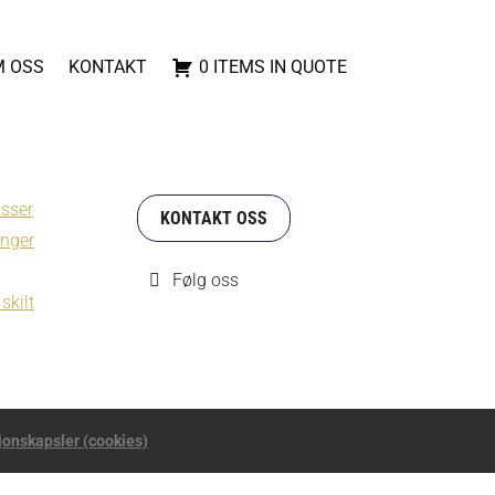
 OSS
KONTAKT
0 ITEMS IN QUOTE
sser
KONTAKT OSS
nger
Følg oss
skilt
onskapsler (cookies)